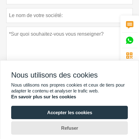



Nous utilisons des cookies
Nous utilisons nos propres cookies et ceux de tiers pour
Politique de confidentialité
soumettre
adapter le contenu et analyser le trafic web.
En savoir plus sur les cookies
Accepter les cookies
PLUS DE SERVICES
Copyright By © Guangzhou Chunke Environmental Technology Co.
Refuser
Ltd.Email:david@gzchunke.com