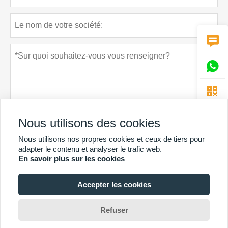



Nous utilisons des cookies
Nous utilisons nos propres cookies et ceux de tiers pour
Politique de confidentialité
soumettre
adapter le contenu et analyser le trafic web.
En savoir plus sur les cookies
Accepter les cookies
PLUS DE SERVICES
Copyright By © Guangzhou Chunke Environmental Technology Co.
Refuser
Ltd.Email:david@gzchunke.com