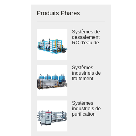
Produits Phares
Systèmes de
dessalement
RO d'eau de
mer industrielle
Systèmes
industriels de
traitement
d'eau saumâtre
RO
Systèmes
industriels de
purification
d'eau par
osmose
inverse