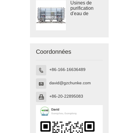
Usines de
purification
d'eau de
grande taille
Coordonnées
+86-166-16636489

david@gzchunke.com

+86-20-22895083
