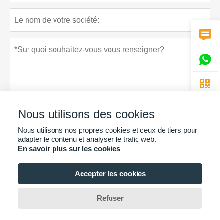



Nous utilisons des cookies
Nous utilisons nos propres cookies et ceux de tiers pour
Politique de confidentialité
soumettre
adapter le contenu et analyser le trafic web.
En savoir plus sur les cookies
Accepter les cookies
PLUS DE SERVICES
Copyright By © Guangzhou Chunke Environmental Technology Co.
Refuser
Ltd.Email:david@gzchunke.com