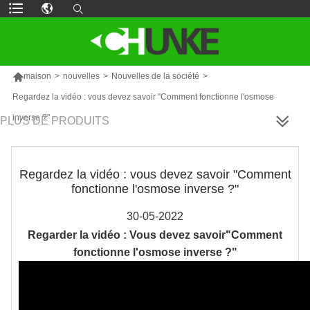

maison
>
nouvelles
>
Nouvelles de la société
>
Regardez la vidéo : vous devez savoir "Comment fonctionne l'osmose
inverse ?"
PLUS DE PRODUITS
Regardez la vidéo : vous devez savoir "Comment
fonctionne l'osmose inverse ?"
30-05-2022
Regarder la vidéo : Vous devez savoir"Comment
fonctionne l'osmose inverse ?"