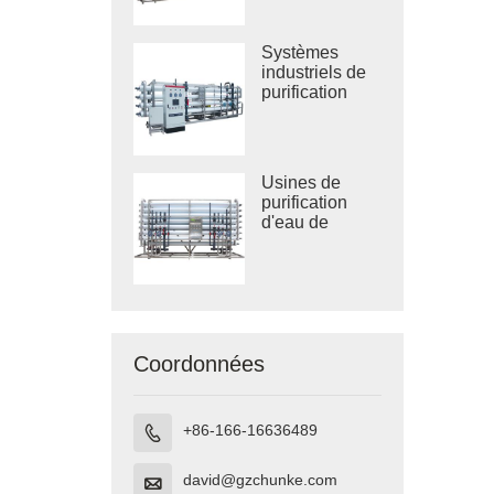
RO
Systèmes
industriels de
purification
d'eau par
osmose
inverse
Usines de
purification
d'eau de
grande taille
Coordonnées
+86-166-16636489

david@gzchunke.com
