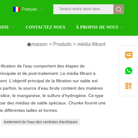
Français
SINE
CONTACTEZ NOUS
À PROPOS DE NOUS

maison
>
Produits
>
média filtrant

rification de l'eau comportent des étapes de

incipale et de post-traitement. Le média filtrant à
nt. L'objectif principal de la filtration sur sable est

is parfois, la source d'eau brute contient des matières
la silice, le manganèse, le sulfure d'hydrogène. Ce type
 par des médias de sable spéciaux. Chunke fournit une
 différentes tailles et formes.
traitement de l'eau des centrales électriques