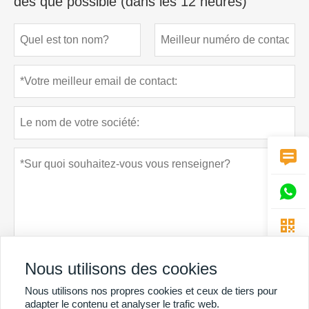
dès que possible (dans les 12 heures)



Nous utilisons des cookies
Politique de confidentialité
soumettre
Nous utilisons nos propres cookies et ceux de tiers pour
adapter le contenu et analyser le trafic web.