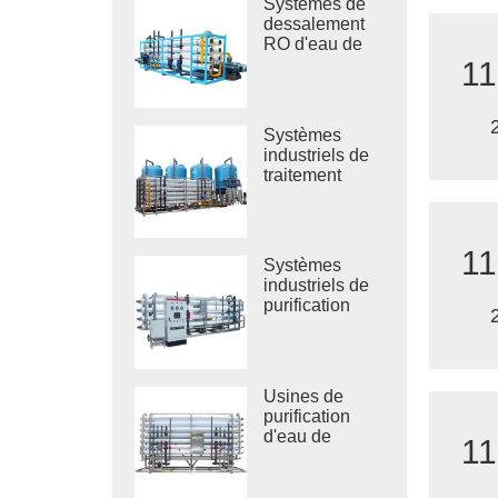
Systèmes de
dessalement
RO d'eau de
mer industrielle
11
Systèmes
industriels de
traitement
d'eau saumâtre
RO
11
Systèmes
industriels de
purification
d'eau par
osmose
inverse
Usines de
purification
d'eau de
11
grande taille