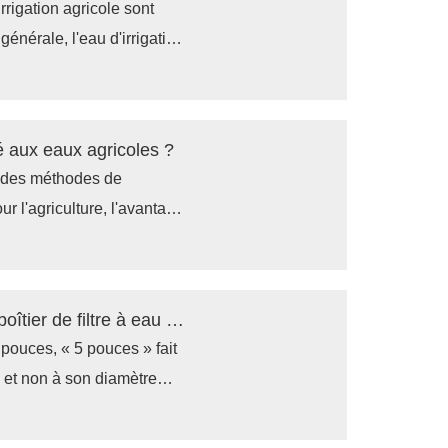
rrigation agricole sont
générale, l'eau d'irrigation
s élevées de l'eau
e croissance des cultures
s plantes.
é aux eaux agricoles ?
e des méthodes de
r l'agriculture, l'avantage
ls peuvent éliminer
outes dans l'eau et fournir
Sur combien de pouces de filtre à eau le boîtier de filtre à eau de 5 pouces est-il utilisé ?
5 pouces, « 5 pouces » fait
, et non à son diamètre
convient généralement à un