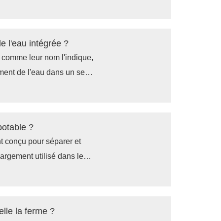
régénération, l'eau peut
provoquant ainsi une
e l'eau intégrée ?
, comme leur nom l'indique,
ement de l'eau dans un seul
qualité de l'eau grâce à une
ment.
 potable ?
nt conçu pour séparer et
 largement utilisé dans le
itement des eaux de
nt de la pollution marine
ie quotidienne où les
elle la ferme ?
eau potable.