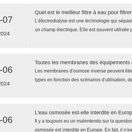
Quel est le meilleur filtre à eau pour filtr
-07
L'électrodialyse est une technologie qui sépare
un champ électrique. Elle est souvent utilisée po
2024
teneur en sel. Elle peut éliminer efficacement 
possède une forte capacité à traiter les partic
matière organique.
-06
Les membranes d'osmose inverse peuvent être
types en fonction des scénarios d'utilisation
2024
et des processus. Différents types de membran
de performances, de durabilité et de champ d'a
conséquent, les membranes utilisées dans to
sont pas exactement les mêmes.
-06
Il y a toujours eu un malentendu sur la question
osmosée est interdite en Europe. En fait, il n'ex