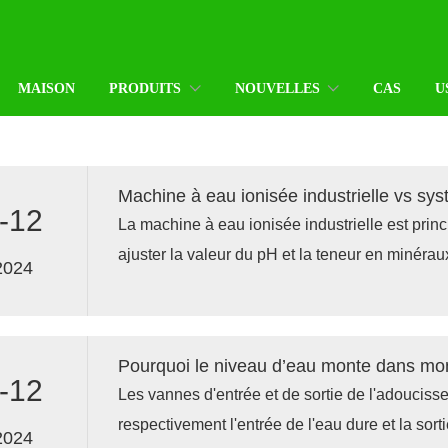
MAISON
PRODUITS
NOUVELLES
CAS
U
-12
La machine à eau ionisée industrielle est princ
ajuster la valeur du pH et la teneur en minéra
2024
scénarios d'application qui nécessitent de gén
spécifique. Le système d'osmose inverse est pr
éliminer les solides solubles et les polluants 
Pourquoi le niveau d’eau monte dans mo
but d'obtenir de l'eau pure.
-12
Les vannes d'entrée et de sortie de l'adoucisse
respectivement l'entrée de l'eau dure et la sort
2024