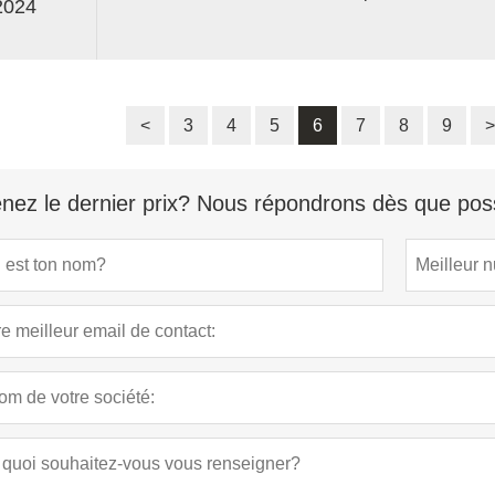
2024
totale de l'utilisation de l'eau osmosée en Eur
<
3
4
5
6
7
8
9
>
nez le dernier prix? Nous répondrons dès que poss