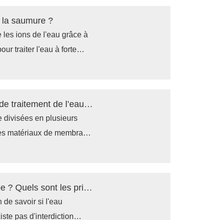
er la saumure ?
 les ions de l'eau grâce à
ur traiter l'eau à forte
le sel de la saumure et
ules en suspension et la
Toutes les membranes des équipements de traitement de l’eau par osmose inverse sont-elles identiques ?
 divisées en plusieurs
, des matériaux de membrane
es RO diffèrent en termes
pplication. Par
us les équipements RO ne
L'eau osmosée est-elle interdite en Europe ? Quels sont les principaux problèmes des systèmes RO ?
 de savoir si l'eau
iste pas d'interdiction