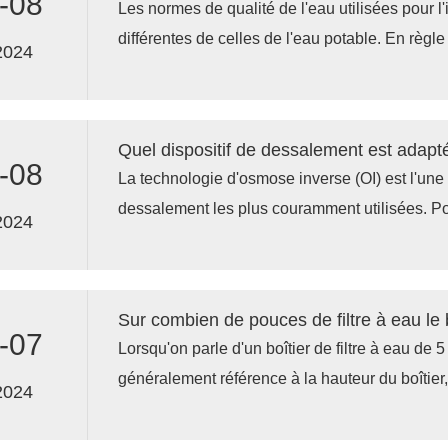
-08
Les normes de qualité de l'eau utilisées pour l'i
différentes de celles de l'eau potable. En règle 
2024
agricole n'a pas besoin de répondre aux norme
potable, mais elle doit répondre aux besoins d
et ne pas avoir d'effets néfastes sur le sol et le
Quel dispositif de dessalement est adapt
-08
La technologie d'osmose inverse (OI) est l'un
dessalement les plus couramment utilisées. Pou
2024
des dessalinisateurs à osmose inverse est qu'i
efficacement les sels et autres substances diss
une eau d'irrigation de haute qualité.
-07
Lorsqu'on parle d'un boîtier de filtre à eau de 
généralement référence à la hauteur du boîtier
2024
intérieur ou extérieur. Cette taille de boîtier 
élément filtrant de 5 pouces de long.