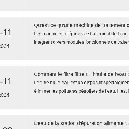
vannes fuient, notamment pendant la phase de 
continuer à pénétrer dans le réservoir de sel, 
augmentation du niveau d'eau.
Qu'est-ce qu'une machine de traitement d
-11
Les machines intégrées de traitement de l'eau
intègrent divers modules fonctionnels de trait
2024
appareil ou système, et purifient et traitent la 
combinaison de plusieurs processus de traite
Comment le filtre filtre-t-il l’huile de l’eau
-11
Le filtre huile-eau est un dispositif spécialeme
éliminer les polluants pétroliers de l'eau. Il est
2024
traitement des eaux usées industrielles, le tra
réinjection des champs pétrolifères, le traiteme
par les hydrocarbures et les situations de la v
L'eau de la station d'épuration alimente-t-
polluants pétroliers doivent être éliminés de l'