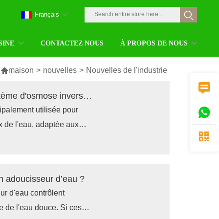
Français
SINE
CONTACTEZ NOUS
À PROPOS DE NOUS

maison
>
nouvelles
>
Nouvelles de l'industrie

Machine à eau ionisée industrielle vs système d'osmose inverse, y a-t-il une différence ?
ipalement utilisée pour

ux de l'eau, adaptée aux

érer de l'eau à un pH
incipalement utilisé pour
organiques de l'eau, dans le
n adoucisseur d’eau ?
ur d'eau contrôlent
ie de l'eau douce. Si ces