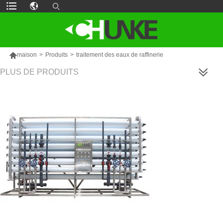

maison
>
Produits
>
traitement des eaux de raffinerie
PLUS DE PRODUITS