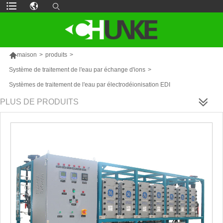

maison
>
produits
>
Système de traitement de l'eau par échange d'ions
>
Systèmes de traitement de l'eau par électrodéionisation EDI
PLUS DE PRODUITS