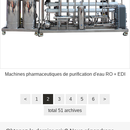
Machines pharmaceutiques de purification d'eau RO + EDI
<
1
2
3
4
5
6
>
total 51 archives