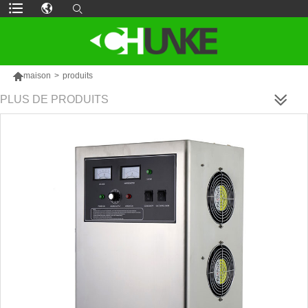

maison
>
produits
PLUS DE PRODUITS