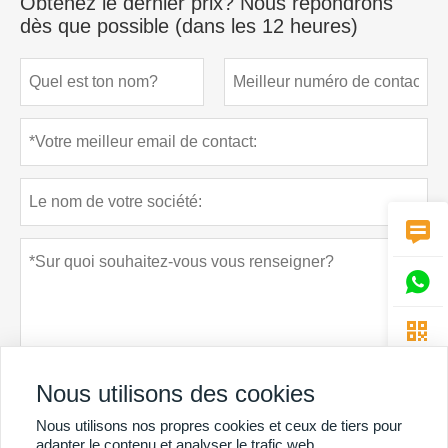
Obtenez le dernier prix? Nous répondrons
dès que possible (dans les 12 heures)



Nous utilisons des cookies
Nous utilisons nos propres cookies et ceux de tiers pour
Politique de confidentialité
soumettre
adapter le contenu et analyser le trafic web.